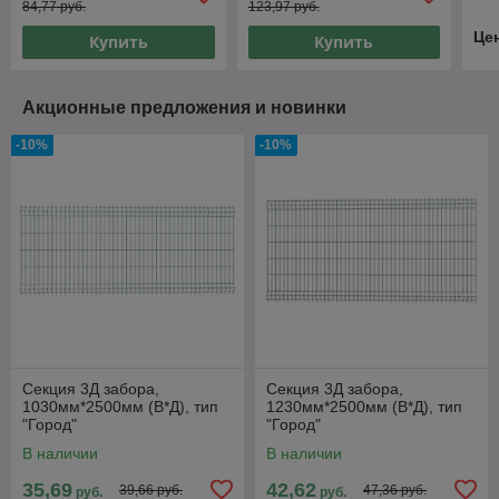
84,77 руб.
123,97 руб.
Це
Купить
Купить
Акционные предложения и новинки
-10%
-10%
Секция 3Д забора,
Секция 3Д забора,
1030мм*2500мм (В*Д), тип
1230мм*2500мм (В*Д), тип
"Город"
"Город"
В наличии
В наличии
35,69
42,62
39,66 руб.
47,36 руб.
руб.
руб.