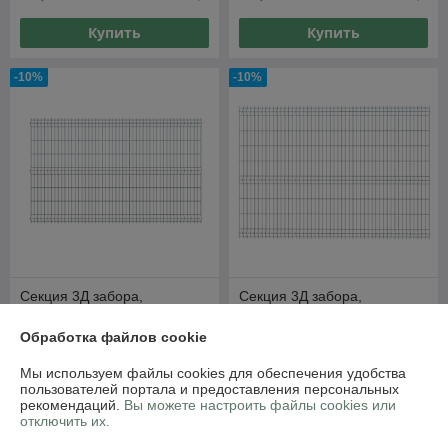
Купить
Купить
-10%
-10%
Секция 3Д забора,
Секция 3Д забора,
1530мм*2500мм (В*Д), тип
1730мм*2500мм (В*Д), тип
"Город"
"Город"
Обработка файлов cookie
В наличии
В наличии
Мы используем файлы cookies для обеспечения удобства
53,02
59,95
58,91 руб.
66,61 руб.
пользователей портала и предоставления персональных
руб.
руб.
рекомендаций.
Вы можете настроить файлы cookies или
отключить их.
Купить
Купить