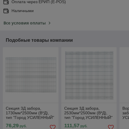
Оплата через ЕРИП (E-POS)
Наличными
Все условия оплаты
Подобные товары компании
Секция 3Д забора,
Секция 3Д забора,
Вор
1730мм*2500мм (В*Д),
2530мм*2500мм (В*Д),
заб
тип "Город УСИЛЕННЫЙ"
тип "Город УСИЛЕННЫЙ"
УС
76,29
111,57
руб.
руб.