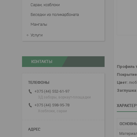
Сараи, хозблоки
Беседки из поликарбоната
Мангалы
Услуги
КОНТАКТЫ
Профиль 
Покрытие
Цвет:
любо
Заглушка
+375 (44) 552-61-97
3Д заборы, воркаут-площадки
+375 (44) 598-95-78
ХАРАКТЕ
Хозблоки, сараи
ОСНОВН
Материа