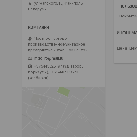
ул.Чапского,15, Фаниполь,
ПОЛЬЗОВ
Беларусь
Покрыти
ИНФОРМА
Частное торгово-
производственное унитарное
Цена:
Цену
предприятие «Стальной центр»
mdd_rb@mail.ru
+375445526197 (3Д заборы,
воркауты), +375445989578
(хозблоки)