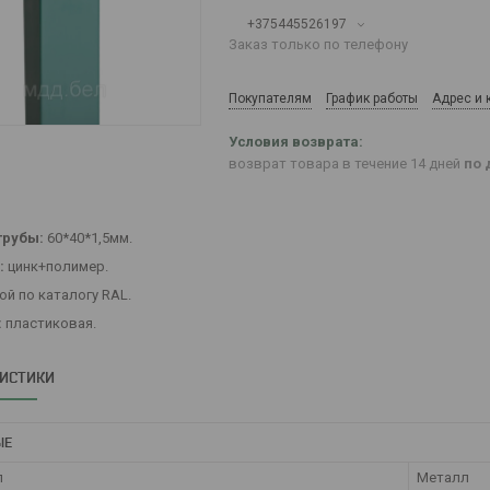
+375445526197
Заказ только по телефону
Покупателям
График работы
Адрес и 
возврат товара в течение 14 дней
по 
трубы:
60*40*1,5мм.
:
цинк+полимер.
й по каталогу RAL.
:
пластиковая.
РИСТИКИ
ЫЕ
л
Металл