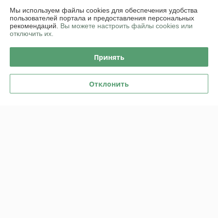
Мы используем файлы cookies для обеспечения удобства
пользователей портала и предоставления персональных
Отзывы о магазине
рекомендаций.
Вы можете настроить файлы cookies или
отключить их.
17 отзывов за всё время
Принять
Екатерина
08.07.2025
Отлично
Отклонить
Беседка хорошая, продавец честный. Рекомендую!
Покупатель
26.04.2025
Отлично
Нашли и купили Хозблок. За такую цену аналогов нет. Монтируется 
легко, для дачи - отлично!
Показать все отзывы