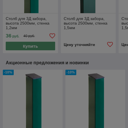
Столб для 3Д забора,
Столб для 3Д забора,
Сто
высота 2500мм, стенка
высота 2500мм, стенка
выс
1,2мм
1,5мм
1,
36
40 руб.
руб.
Цену уточняйте
Це
Купить
Акционные предложения и новинки
-10%
-10%