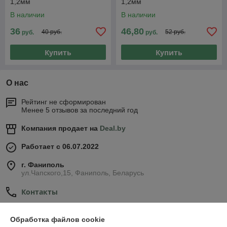
1,2мм
1,2мм
В наличии
В наличии
36
46,80
40 руб.
52 руб.
руб.
руб.
Купить
Купить
О нас
Рейтинг не сформирован
Менее 5 отзывов за последний год
Компания продает на
Deal.by
Работает с 06.07.2022
г. Фаниполь
ул.Чапского,15, Фаниполь, Беларусь
Контакты
Сегодня работает с 09:00 до 17:00
Показать весь график работы
Обработка файлов cookie